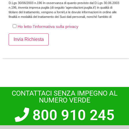
D.Lgs 30/06/2003 n.196 In osservanza di quanto previsto dal D.Lgs 30.06.2003
n.196, inventa impresa puglia (di seguito 'agevolazioni.puglia.it') in qualità di
titolare del trattamento, vengono a fornirLe le dovute informazioni in ordine alle
finalità e modalità del trattamento dei Suoi dati personali, nonché l'ambito di
comunicazione e diffusione degli stessi, alla natura dei dati in nostro possesso e
del loro conferimento.
Ho letto l'informativa sulla privacy
CONTATTACI SENZA IMPEGNO AL
NUMERO VERDE
800 910 245