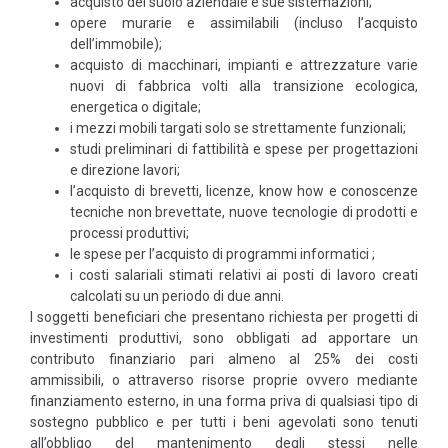
acquisto del suolo aziendale e sue sistemazioni;
opere murarie e assimilabili (incluso l’acquisto
dell’immobile);
acquisto di macchinari, impianti e attrezzature varie
nuovi di fabbrica volti alla transizione ecologica,
energetica o digitale;
i mezzi mobili targati solo se strettamente funzionali;
studi preliminari di fattibilità e spese per progettazioni
e direzione lavori;
l’acquisto di brevetti, licenze, know how e conoscenze
tecniche non brevettate, nuove tecnologie di prodotti e
processi produttivi;
le spese per l’acquisto di programmi informatici ;
i costi salariali stimati relativi ai posti di lavoro creati
calcolati su un periodo di due anni.
I soggetti beneficiari che presentano richiesta per progetti di
investimenti produttivi, sono obbligati ad apportare un
contributo finanziario pari almeno al 25% dei costi
ammissibili, o attraverso risorse proprie ovvero mediante
finanziamento esterno, in una forma priva di qualsiasi tipo di
sostegno pubblico e per tutti i beni agevolati sono tenuti
all’obbligo del mantenimento degli stessi nelle